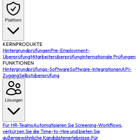
Plattform
KERNPRODUKTE
Hintergrundprüfungen
Pre-Employment-
Überprüfung
Mitarbeiterüberprüfung
Internationale Prüfungen
FUNKTIONEN
Hintergrundprüfungs-Software
Software-Integrationen
API-
Zugang
Selbstüberprüfung
Lösungen
Für HR-Teams
Automatisieren Sie Screening-Workflows,
verkürzen Sie die Time-to-Hire und bieten Sie
außergewöhnliche Kandidatenerlebnisse.
Für