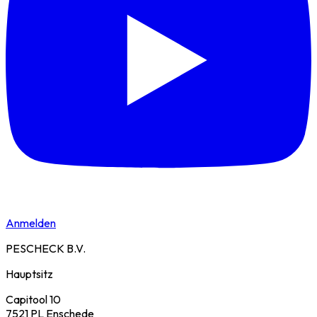
Anmelden
PESCHECK B.V.
Hauptsitz
Capitool 10
7521 PL Enschede