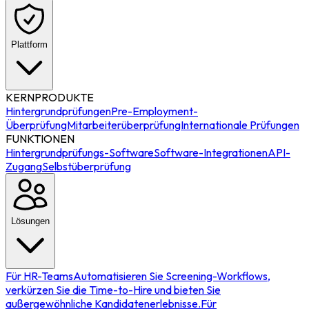
Plattform
KERNPRODUKTE
Hintergrundprüfungen
Pre-Employment-
Überprüfung
Mitarbeiterüberprüfung
Internationale Prüfungen
FUNKTIONEN
Hintergrundprüfungs-Software
Software-Integrationen
API-
Zugang
Selbstüberprüfung
Lösungen
Für HR-Teams
Automatisieren Sie Screening-Workflows,
verkürzen Sie die Time-to-Hire und bieten Sie
außergewöhnliche Kandidatenerlebnisse.
Für