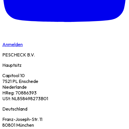
Anmelden
PESCHECK B.V.
Hauptsitz
Capitool 10
7521 PL Enschede
Niederlande
HReg: 70886393
USt: NL858498273B01
Deutschland
Franz-Joseph-Str. 11
80801 München