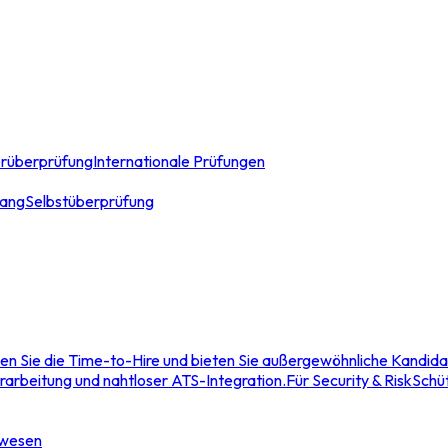
erüberprüfung
Internationale Prüfungen
ang
Selbstüberprüfung
en Sie die Time-to-Hire und bieten Sie außergewöhnliche Kandida
rarbeitung und nahtloser ATS-Integration.
Für Security & Risk
Schüt
swesen