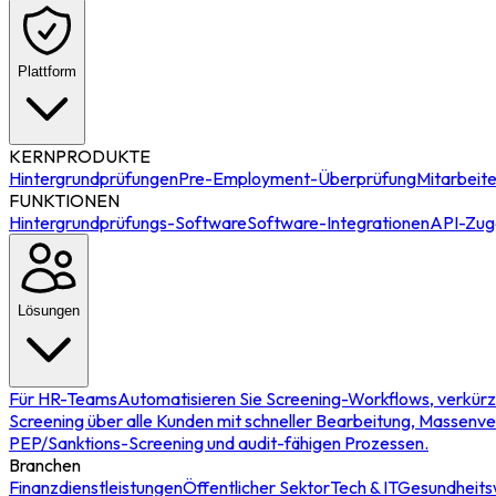
Plattform
KERNPRODUKTE
Hintergrundprüfungen
Pre-Employment-Überprüfung
Mitarbeit
FUNKTIONEN
Hintergrundprüfungs-Software
Software-Integrationen
API-Zug
Lösungen
Für HR-Teams
Automatisieren Sie Screening-Workflows, verkürz
Screening über alle Kunden mit schneller Bearbeitung, Massenve
PEP/Sanktions-Screening und audit-fähigen Prozessen.
Branchen
Finanzdienstleistungen
Öffentlicher Sektor
Tech & IT
Gesundheit