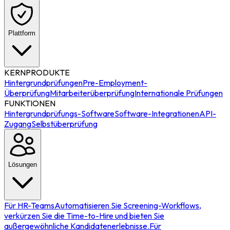
Plattform
KERNPRODUKTE
Hintergrundprüfungen
Pre-Employment-
Überprüfung
Mitarbeiterüberprüfung
Internationale Prüfungen
FUNKTIONEN
Hintergrundprüfungs-Software
Software-Integrationen
API-
Zugang
Selbstüberprüfung
Lösungen
Für HR-Teams
Automatisieren Sie Screening-Workflows,
verkürzen Sie die Time-to-Hire und bieten Sie
außergewöhnliche Kandidatenerlebnisse.
Für