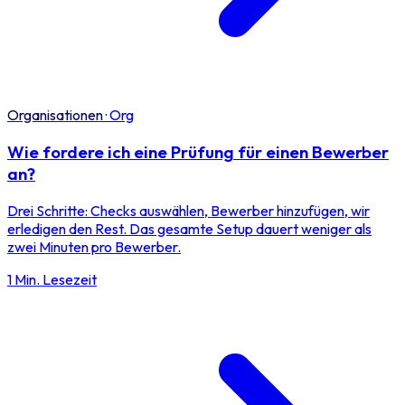
Organisationen
·
Org
Wie fordere ich eine Prüfung für einen Bewerber
an?
Drei Schritte: Checks auswählen, Bewerber hinzufügen, wir
erledigen den Rest. Das gesamte Setup dauert weniger als
zwei Minuten pro Bewerber.
1 Min. Lesezeit