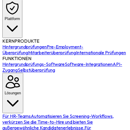
Plattform
KERNPRODUKTE
Hintergrundprüfungen
Pre-Employment-
Überprüfung
Mitarbeiterüberprüfung
Internationale Prüfungen
FUNKTIONEN
Hintergrundprüfungs-Software
Software-Integrationen
API-
Zugang
Selbstüberprüfung
Lösungen
Für HR-Teams
Automatisieren Sie Screening-Workflows,
verkürzen Sie die Time-to-Hire und bieten Sie
außergewöhnliche Kandidatenerlebnisse.
Für