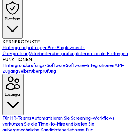
Plattform
KERNPRODUKTE
Hintergrundprüfungen
Pre-Employment-
Überprüfung
Mitarbeiterüberprüfung
Internationale Prüfungen
FUNKTIONEN
Hintergrundprüfungs-Software
Software-Integrationen
API-
Zugang
Selbstüberprüfung
Lösungen
Für HR-Teams
Automatisieren Sie Screening-Workflows,
verkürzen Sie die Time-to-Hire und bieten Sie
außergewöhnliche Kandidatenerlebnisse.
Für