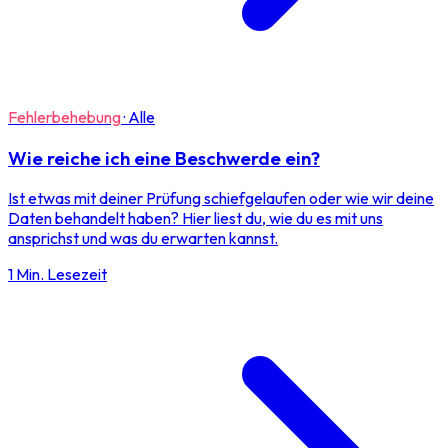
Fehlerbehebung
·
Alle
Wie reiche ich eine Beschwerde ein?
Ist etwas mit deiner Prüfung schiefgelaufen oder wie wir deine
Daten behandelt haben? Hier liest du, wie du es mit uns
ansprichst und was du erwarten kannst.
1 Min. Lesezeit