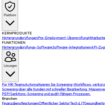
Plattform
KERNPRODUKTE
Hintergrundprüfungen
Pre-Employment-Überprüfung
Mitarbeit
FUNKTIONEN
Hintergrundprüfungs-Software
Software-Integrationen
API-Zug
Lösungen
Für HR-Teams
Automatisieren Sie Screening-Workflows, verkürz
Screening über alle Kunden mit schneller Bearbeitung, Massenve
PEP/Sanktions-Screening und audit-fähigen Prozessen.
Branchen
Finanzdienstleistungen
Öffentlicher Sektor
Tech & IT
Gesundheit