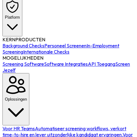
Platform
KERNPRODUCTEN
Background Checks
Personeel Screenen
In-Employment
Screening
Internationale Checks
MOGELIJKHEDEN
Screening Software
Software Integraties
API Toegang
Screen
Jezelf
Oplossingen
Voor HR Teams
Automatiseer screening workflows, verkort
time-to-hire en lever uitzonderlijke kandidaat ervaringen.
Voor