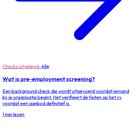
Checks uitgelegd
·
Alle
Wat is pre-employment screening?
Een background check die wordt uitgevoerd voordat iemand
bij je organisatie begint. Het verifieert de feiten op het cv
voordat een aanbod definitief is.
1 min lezen