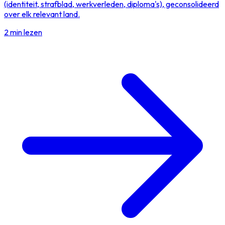
(identiteit, strafblad, werkverleden, diploma's), geconsolideerd
over elk relevant land.
2 min lezen