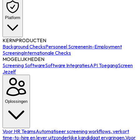
Platform
KERNPRODUCTEN
Background Checks
Personeel Screenen
In-Employment
Screening
Internationale Checks
MOGELIJKHEDEN
Screening Software
Software Integraties
API Toegang
Screen
Jezelf
Oplossingen
Voor HR Teams
Automatiseer screening workflows, verkort
time-to-hire en lever uitzonderlijke kandidaat ervaringen.
Voor