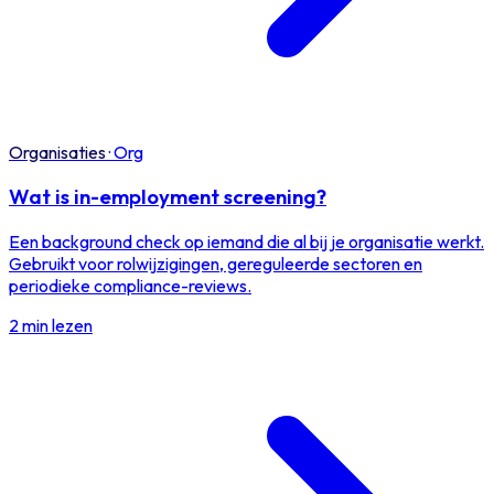
Organisaties
·
Org
Wat is in-employment screening?
Een background check op iemand die al bij je organisatie werkt.
Gebruikt voor rolwijzigingen, gereguleerde sectoren en
periodieke compliance-reviews.
2 min lezen