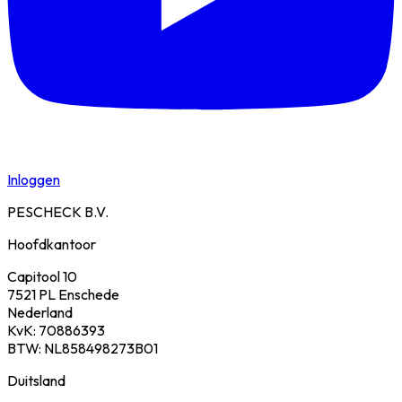
Inloggen
PESCHECK B.V.
Hoofdkantoor
Capitool 10
7521 PL Enschede
Nederland
KvK: 70886393
BTW: NL858498273B01
Duitsland