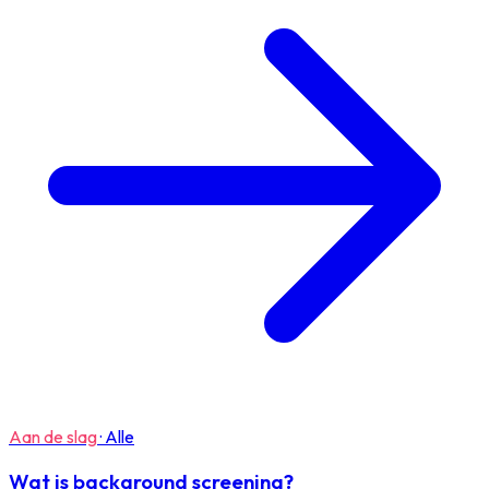
Aan de slag
·
Alle
Wat is background screening?