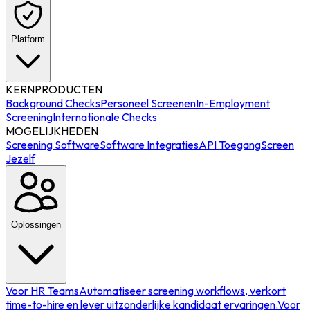
Platform
KERNPRODUCTEN
Background Checks
Personeel Screenen
In-Employment
Screening
Internationale Checks
MOGELIJKHEDEN
Screening Software
Software Integraties
API Toegang
Screen
Jezelf
Oplossingen
Voor HR Teams
Automatiseer screening workflows, verkort
time-to-hire en lever uitzonderlijke kandidaat ervaringen.
Voor