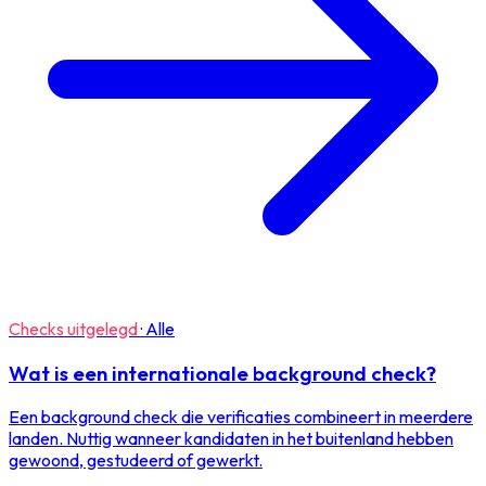
Checks uitgelegd
·
Alle
Wat is een internationale background check?
Een background check die verificaties combineert in meerdere
landen. Nuttig wanneer kandidaten in het buitenland hebben
gewoond, gestudeerd of gewerkt.