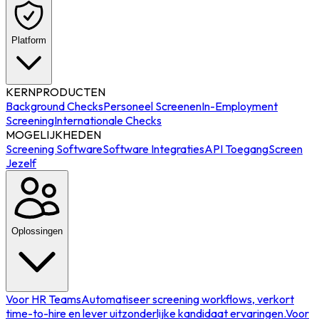
Platform
KERNPRODUCTEN
Background Checks
Personeel Screenen
In-Employment
Screening
Internationale Checks
MOGELIJKHEDEN
Screening Software
Software Integraties
API Toegang
Screen
Jezelf
Oplossingen
Voor HR Teams
Automatiseer screening workflows, verkort
time-to-hire en lever uitzonderlijke kandidaat ervaringen.
Voor