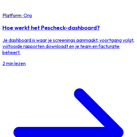
Platform
·
Org
Hoe werkt het Pescheck-dashboard?
Je dashboard is waar je screenings aanmaakt, voortgang volgt,
voltooide rapporten downloadt en je team en facturatie
beheert.
2 min lezen