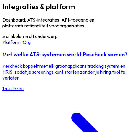
Integraties & platform
Dashboard, ATS-integraties, API-toegang en
platformfunctionaliteit voor organisaties.
3 artikelen in dit onderwerp
Platform
·
Org
Met welke ATS-systemen werkt Pescheck samen?
Pescheck koppelt met elk groot applicant tracking system en
HRIS, zodat je screenings kunt starten zonder je hiring tool te
verlaten.
1 min lezen