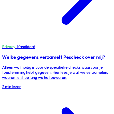
Privacy
·
Kandidaat
Welke gegevens verzamelt Pescheck over mij?
Alleen wat nodig is voor de specifieke checks waarvoor je
toestemming hebt gegeven. Hier lees je wat we verzamelen,
waarom en hoe lang we het bewaren.
2 min lezen