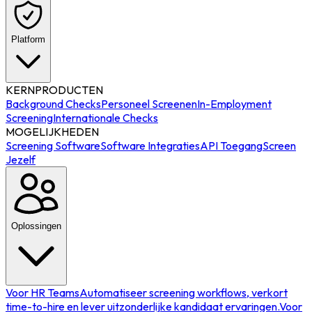
Platform
KERNPRODUCTEN
Background Checks
Personeel Screenen
In-Employment
Screening
Internationale Checks
MOGELIJKHEDEN
Screening Software
Software Integraties
API Toegang
Screen
Jezelf
Oplossingen
Voor HR Teams
Automatiseer screening workflows, verkort
time-to-hire en lever uitzonderlijke kandidaat ervaringen.
Voor