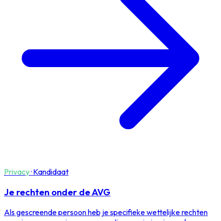
Privacy
·
Kandidaat
Je rechten onder de AVG
Als gescreende persoon heb je specifieke wettelijke rechten