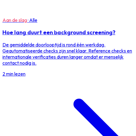
Aan de slag
·
Alle
Hoe lang duurt een background screening?
De gemiddelde doorlooptijd is rond één werkdag.
Geautomatiseerde checks zijn snel klaar. Reference checks en
internationale verificaties duren langer omdat er menselijk
contact nodig is.
2 min lezen