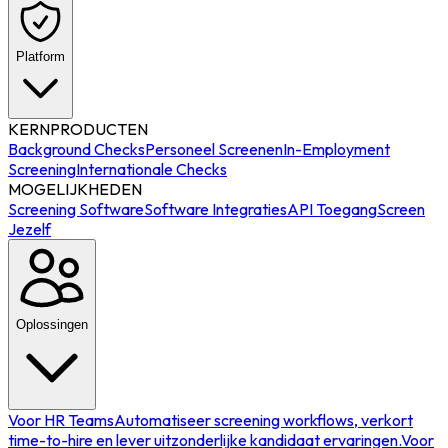
Platform
KERNPRODUCTEN
Background Checks
Personeel Screenen
In-Employment
Screening
Internationale Checks
MOGELIJKHEDEN
Screening Software
Software Integraties
API Toegang
Screen
Jezelf
Oplossingen
Voor HR Teams
Automatiseer screening workflows, verkort
time-to-hire en lever uitzonderlijke kandidaat ervaringen.
Voor