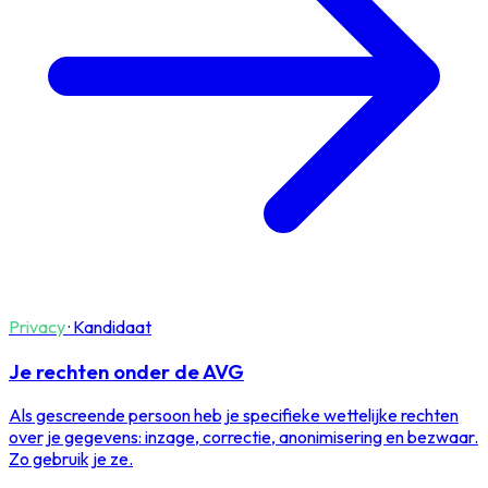
Privacy
·
Kandidaat
Je rechten onder de AVG
Als gescreende persoon heb je specifieke wettelijke rechten
over je gegevens: inzage, correctie, anonimisering en bezwaar.
Zo gebruik je ze.