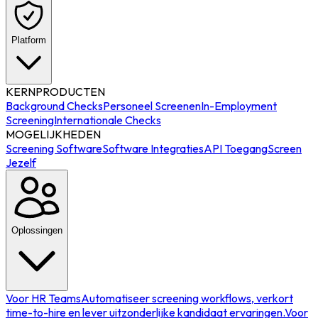
Platform
KERNPRODUCTEN
Background Checks
Personeel Screenen
In-Employment
Screening
Internationale Checks
MOGELIJKHEDEN
Screening Software
Software Integraties
API Toegang
Screen
Jezelf
Oplossingen
Voor HR Teams
Automatiseer screening workflows, verkort
time-to-hire en lever uitzonderlijke kandidaat ervaringen.
Voor