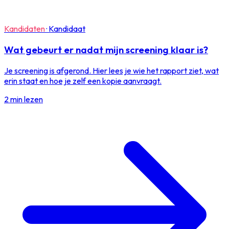
Kandidaten
·
Kandidaat
Wat gebeurt er nadat mijn screening klaar is?
Je screening is afgerond. Hier lees je wie het rapport ziet, wat
erin staat en hoe je zelf een kopie aanvraagt.
2 min lezen