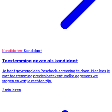
Kandidaten
·
Kandidaat
Toestemming geven als kandidaat
Je bent gevraagd een Pescheck-screening te doen. Hier lees je
wat toestemming precies betekent, welke gegevens we
vragen en wat je rechten zijn.
2 min lezen