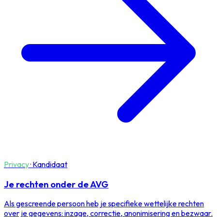
Privacy
·
Kandidaat
Je rechten onder de AVG
Als gescreende persoon heb je specifieke wettelijke rechten
over je gegevens: inzage, correctie, anonimisering en bezwaar.