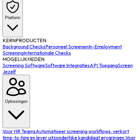
Platform
KERNPRODUCTEN
Background Checks
Personeel Screenen
In-Employment
Screening
Internationale Checks
MOGELIJKHEDEN
Screening Software
Software Integraties
API Toegang
Screen
Jezelf
Oplossingen
Voor HR Teams
Automatiseer screening workflows, verkort
time-to-hire en lever uitzonderlijke kandidaat ervaringen.
Voor