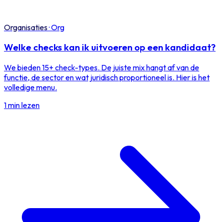
Organisaties
·
Org
Welke checks kan ik uitvoeren op een kandidaat?
We bieden 15+ check-types. De juiste mix hangt af van de
functie, de sector en wat juridisch proportioneel is. Hier is het
volledige menu.
1 min lezen