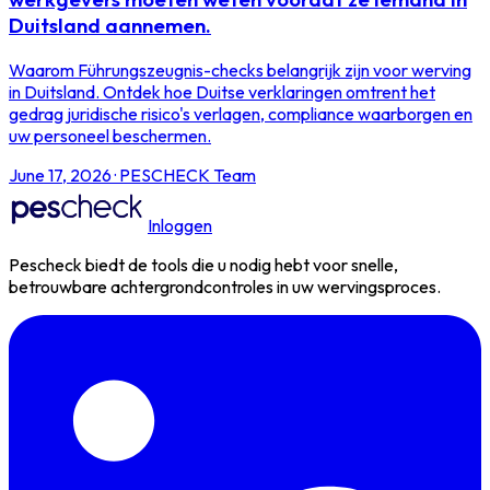
Duitsland aannemen.
Waarom Führungszeugnis-checks belangrijk zijn voor werving
in Duitsland. Ontdek hoe Duitse verklaringen omtrent het
gedrag juridische risico's verlagen, compliance waarborgen en
uw personeel beschermen.
June 17, 2026
·
PESCHECK Team
Inloggen
Pescheck biedt de tools die u nodig hebt voor snelle,
betrouwbare achtergrondcontroles in uw wervingsproces.