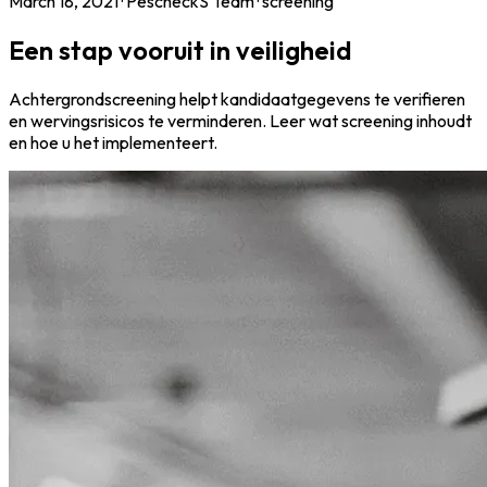
March 18, 2021
·
PescheckS Team
·
screening
Een stap vooruit in veiligheid
Achtergrondscreening helpt kandidaatgegevens te verifieren
en wervingsrisicos te verminderen. Leer wat screening inhoudt
en hoe u het implementeert.