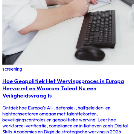
screening
Hoe Geopolitiek Het Wervingsproces in Europa
Hervormt en Waarom Talent Nu een
Veiligheidsvraag Is
Ontdek hoe Europa’s AI-, defensie-, halfgeleider- en
hightechsectoren omgaan met talenttekorten,
beveiligingscontroles en geopolitieke werving. Leer hoe
workforce-verificatie, compliance en initiatieven zoals Digital
Skills Academies en Digid de strategische werving in 2026