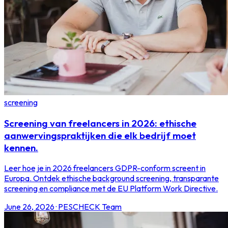
screening
Screening van freelancers in 2026: ethische
aanwervingspraktijken die elk bedrijf moet
kennen.
Leer hoe je in 2026 freelancers GDPR-conform screent in
Europa. Ontdek ethische background screening, transparante
screening en compliance met de EU Platform Work Directive.
June 26, 2026
·
PESCHECK Team