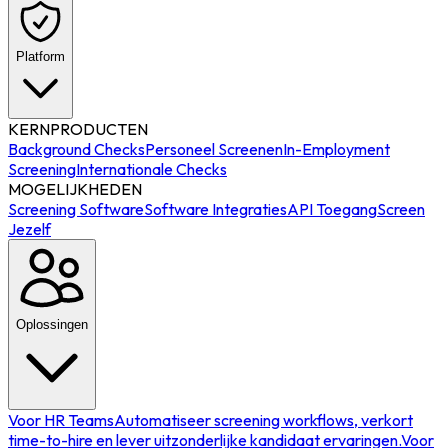
Platform
KERNPRODUCTEN
Background Checks
Personeel Screenen
In-Employment
Screening
Internationale Checks
MOGELIJKHEDEN
Screening Software
Software Integraties
API Toegang
Screen
Jezelf
Oplossingen
Voor HR Teams
Automatiseer screening workflows, verkort
time-to-hire en lever uitzonderlijke kandidaat ervaringen.
Voor